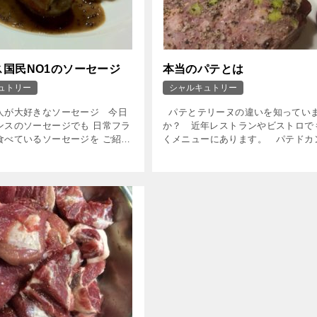
ス国民NO1のソーセージ
本当のパテとは
ュトリー
シャルキュトリー
人が大好きなソーセージ 今日
パテとテリーヌの違いを知ってい
ンスのソーセージでも 日常フラ
か？ 近年レストランやビストロで
食べているソーセージを ご紹介
くメニューにあります。 パテドカ
思います。 それは アンドュイ
ーニュ（田舎風パテ）、パテドフォ
言うソーセージです。 […]
ヴォライユ（レバーパテ）、 パテ
[…]