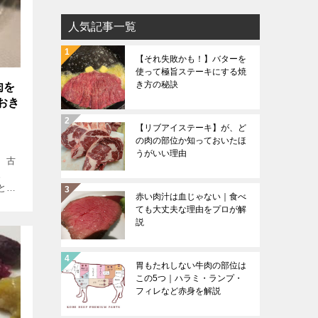
リ
人気記事一覧
ー
リ
【それ失敗かも！】バターを
ス
使って極旨ステーキにする焼
き方の秘訣
ト
肉を
おき
【リブアイステーキ】が、ど
の肉の部位か知っておいたほ
うがいい理由
 古
す。
とを
赤い肉汁は血じゃない｜食べ
なの
ても大丈夫な理由をプロが解
…]
説
胃もたれしない牛肉の部位は
この5つ｜ハラミ・ランプ・
フィレなど赤身を解説