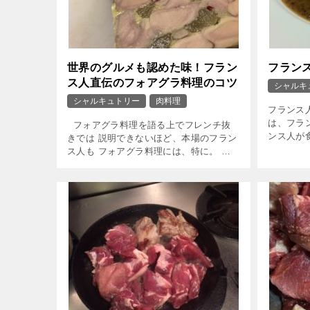
世界のグルメも認めた味！フラン
フラン
ス人直伝のフォアグラ料理のコツ
シャルキ
シャルキュトリー
肉料理
フランス
は、フラ
フォアグラ料理を語る上でフレンチ抜
ンス人が
きでは 説明できないほど、本場のフラン
したいと
ス人も フォアグラ料理には、特に。 ク
エット と
リスマスシーズンとなると思い入れがグ
ッと強くなります。 「フォアグラって
どんな料理 […]