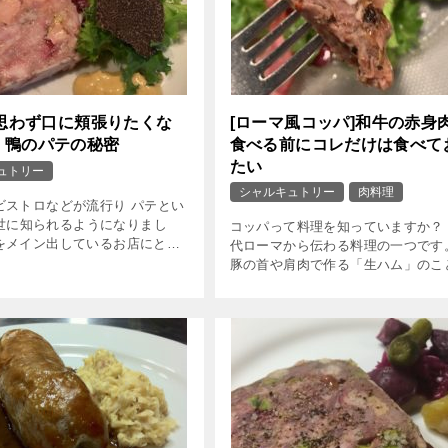
と思わず口に頬張りたくな
[ローマ風コッパ]和牛の赤身
、鴨のパテの秘密
食べる前にコレだけは食べて
たい
ュトリー
シャルキュトリー
肉料理
ビストロなどが流行り パテとい
世に知られるようになりまし
コッパって料理を知っていますか？
をメイン出しているお店にとっ
代ローマから伝わる料理の一つで
ほど喜ばしいことはありません。
豚の首や肩肉で作る「生ハム」のこ
ジでは肉のパテの秘密を説明し
そのように呼んでいます。 生ハム
…]
で、薄くスライスして 上質のオリ [