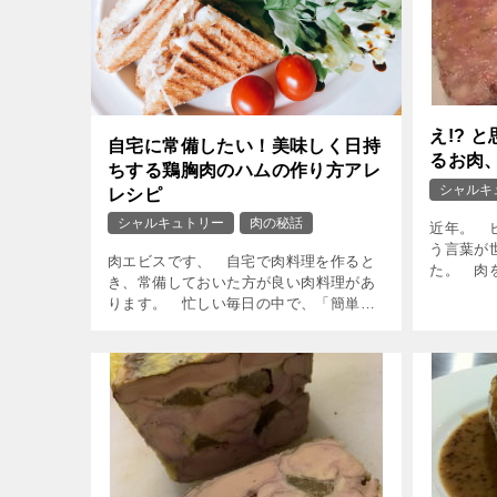
え!? 
自宅に常備したい！美味しく日持
るお肉
ちする鶏胸肉のハムの作り方アレ
シャルキ
レシピ
シャルキュトリー
肉の秘話
近年。 
う言葉が
肉エビスです、 自宅で肉料理を作ると
た。 肉
き、常備しておいた方が良い肉料理があ
て コレ
ります。 忙しい毎日の中で、「簡単に
このペー
調理できて、美味しく長持ちする肉料理
ます。 [
が欲しい！」と思ったことはありません
か？ &nb […]