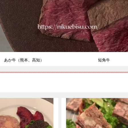
あか牛（熊本、高知）
短角牛