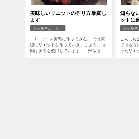
美味しいリエットの作り方暴露し
知らな
ます
ットに
シャルキュトリー
シャルキ
リエットを実際に作ってみる。 では実
こんにち
際にリエットを作っていきましょう。 今
では地方
回は豚肉を使用しています。 部位は肩
ったリエ
肉。 モモ肉やバラ肉でもリエットにす
ットのこ
ることはできますが 脂と肉のバランスが
ので 手短
いい […]