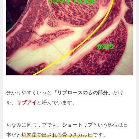
分かりやすくいうと
「リブロースの芯の部分」
だけ
を、
リブアイ
と呼んでいます。
ちなみに同じリブでも、
ショートリブ
という部位は日
本だと
焼肉屋で出される骨つきカルビ
です。