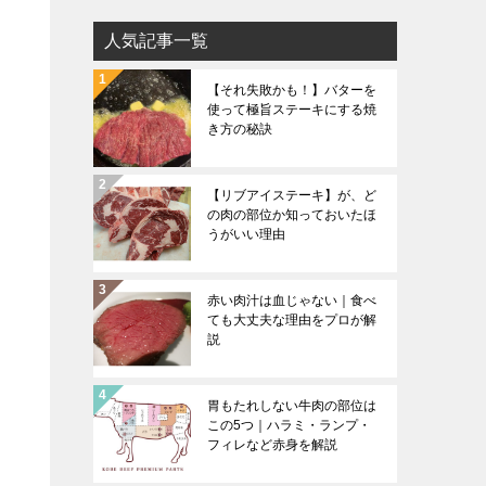
リ
人気記事一覧
ー
リ
【それ失敗かも！】バターを
ス
使って極旨ステーキにする焼
き方の秘訣
ト
【リブアイステーキ】が、ど
の肉の部位か知っておいたほ
うがいい理由
赤い肉汁は血じゃない｜食べ
ても大丈夫な理由をプロが解
説
胃もたれしない牛肉の部位は
この5つ｜ハラミ・ランプ・
フィレなど赤身を解説