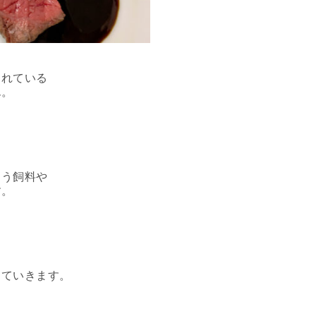
られている
ん。
よう飼料や
す。
していきます。