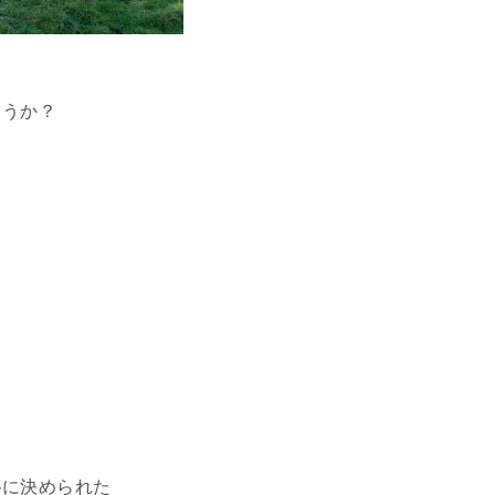
ょうか？
。
、
格に決められた