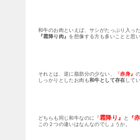
和牛のお肉といえば、サシがたっぷり入っ
『霜降り肉』
を想像する方も多いことと思
それとは、逆に脂肪分の少ない、
『
赤身』
しっかりとしたお肉も
和牛として存在
して
霜降り』
どちらも同じ和牛なのに
『
と
『
この２つの違いはなんなのでしょうか。