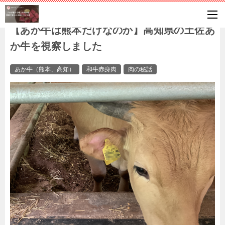
【あか牛は熊本だけなのか】高知県の土佐あ
か牛を視察しました
あか牛（熊本、高知）
和牛赤身肉
肉の秘話