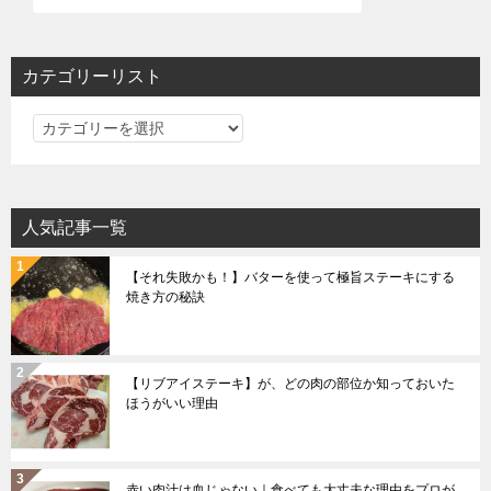
カテゴリーリスト
カ
テ
ゴ
リ
人気記事一覧
ー
リ
【それ失敗かも！】バターを使って極旨ステーキにする
ス
焼き方の秘訣
ト
【リブアイステーキ】が、どの肉の部位か知っておいた
ほうがいい理由
赤い肉汁は血じゃない｜食べても大丈夫な理由をプロが