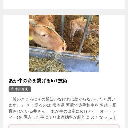
あか牛の命を繋げるIoT技術
和牛赤身肉
「僕のところにその通知がなければ助からなかったと思い
ます。」 そう語るのは 熊本県 阿蘇で赤毛和牛を 繁殖・肥
育されている井さん。 あか牛の出産にIoT(アイ・オー・テ
ィー)を 導入した事により出産効率が劇的に よくなっ […]