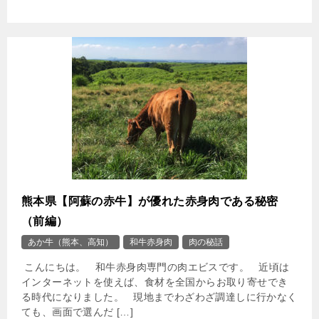
熊本県【阿蘇の赤牛】が優れた赤身肉である秘密
（前編）
あか牛（熊本、高知）
和牛赤身肉
肉の秘話
こんにちは。 和牛赤身肉専門の肉エビスです。 近頃は
インターネットを使えば、食材を全国からお取り寄せでき
る時代になりました。 現地までわざわざ調達しに行かなく
ても、画面で選んだ […]