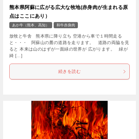
熊本県阿蘇に広がる広大な牧地(赤身肉が生まれる原
点はここにあり）
あか牛（熊本、高知）
和牛赤身肉
放牧と牛舎 熊本県に降り立ち 空港から車で１時間走る
と・・・ 阿蘇山の麓の道路を走ります。 道路の両脇を見
ると 本来は山のはずが一面緑の世界が 広がります。 緑が
綺 […]
続きを読む