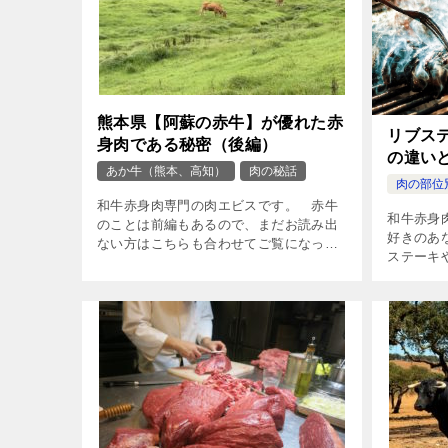
熊本県【阿蘇の赤牛】が優れた赤
リブス
身肉である秘密（後編）
の違い
あか牛（熊本、高知）
肉の秘話
肉の部位
和牛赤身肉専門の肉エビスです。 赤牛
和牛赤身
のことは前編もあるので、まだお読み出
好きのあ
ない方はこちらも合わせてご覧になって
ステーキ
下さい。 熊本県の阿蘇は世界最大級の
い！と思
カルデラがある広大な景観が特徴的で
か味わえな
す。 &nbs […]