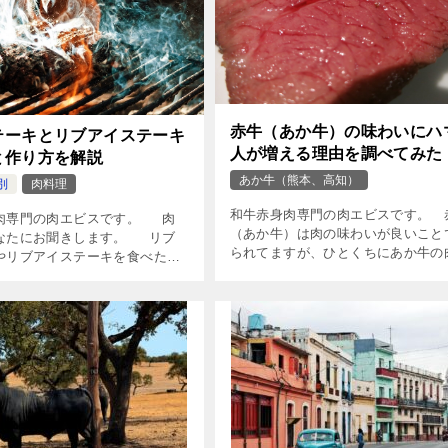
赤牛（あか牛）の味わいにハ
テーキとリブアイステーキ
人が増える理由を調べてみた
と作り方を解説
あか牛（熊本、高知）
別
肉料理
和牛赤身肉専門の肉エビスです。 
肉専門の肉エビスです。 肉
（あか牛）は肉の味わいが良いこと
なたにお聞きします。 リブ
られてますが、ひとくちにあか牛の
やリブアイステーキを食べた
言っても赤身が強いのか、脂が載っ
ったら、高級なレストランでし
てジューシーなのかで、イメージが
いと思っていませ […]
ります。 あ […]