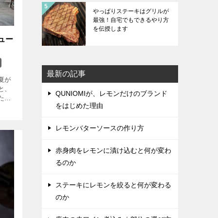
やっぱりステーキはグリルが
最強！自宅でもできるやり方
を伝授します
ュー
最新の記事
夏が
と、
QUNIOMIが、レモンだけのブランド
たく
をはじめた理由
クー
ャー
レモンバターソースの作り方
赤身肉をレモンに漬け込むと何が変わ
るのか
ステーキにレモンを絞ると何が変わる
のか