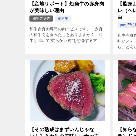
【産地リポート】短角牛の赤身肉
【脂身
が美味しい理由
レ（ヘ
由
和牛赤身肉
短角牛
肉の部位
和牛赤身肉専門の肉エビスです。 赤身
の和牛肉を食べたことありますか？ 和
和牛赤身
牛と聞いて“柔らかい肉”を想像する方が
味いステ
多いです。 今回ご紹介する短角牛はお
ら、どん
世辞にも肉が柔らかいとはいえませ […]
ヒレ（ヘ
は、脂身
と比べてヘ
【その熟成はまずいんじゃな
【知ら