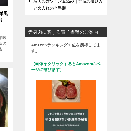
鹿肉の赤ワイン煮込み｜部位の選び方
と火入れの全手順
洋風
り
赤身肉に関する電子書籍のご案内
網焼
販の
Amazonランキング１位を獲得してま
もっ
す。
赤身
しま
（画像をクリックするとAmazonのペ
ージに飛びます）