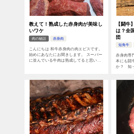
教えて！熟成した赤身肉が美味し
【闘牛
いワケ
は？全
団
肉の秘話
赤身肉
短角牛
こんにちは 和牛赤身肉の肉エビスです。
始めにあなたにお聞きします。 スーパー
赤身肉専
に並んでいる牛肉は熟成してると思いま
本にも闘
すか？ いいえ、と答えた方。 肉に関し
か？ 知
て色々と知ることで、お店や自宅でも美
方もいれ
味しく食べることができます。 で […]
いう方も
なもの見 [