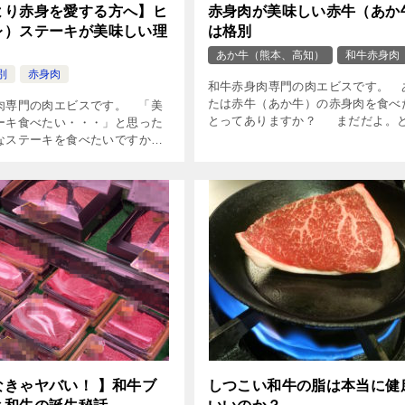
より赤身を愛する方へ】ヒ
赤身肉が美味しい赤牛（あか
レ）ステーキが美味しい理
は格別
あか牛（熊本、高知）
和牛赤身肉
別
赤身肉
和牛赤身肉専門の肉エビスです。 
たは赤牛（あか牛）の赤身肉を食べ
肉専門の肉エビスです。 「美
とってありますか？ まだだよ。
ーキ食べたい・・・」と思った
う人は、一度騙されたと思って食べ
なステーキを食べたいですか？
てください。 &nbs […]
レ））肉を使ったステーキ
主体のサーロインやリブロース
ルシ […]
なきゃヤバい！ 】和牛ブ
しつこい和牛の脂は本当に健