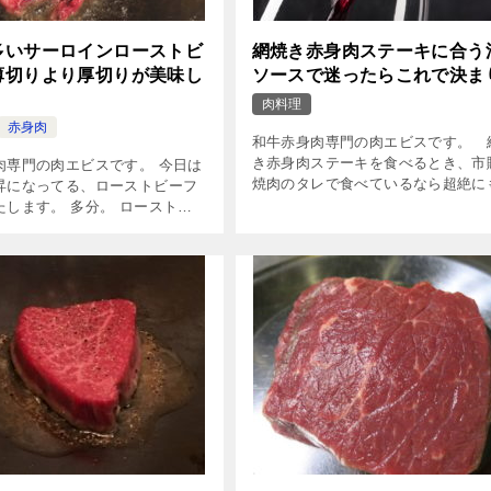
多いサーロインローストビ
網焼き赤身肉ステーキに合う
薄切りより厚切りが美味し
ソースで迷ったらこれで決ま
肉料理
赤身肉
和牛赤身肉専門の肉エビスです。 
き赤身肉ステーキを食べるとき、市
肉専門の肉エビスです。 今日は
焼肉のタレで食べているなら超絶に
昇になってる、ローストビーフ
たいないです。 だからといって、
たします。 多分。 ローストビ
肉を網焼きにして食べるのを諦めて
らない方はいないと思います。
うのも、どう […]
、ファミリーレストラン、専門
ン、家庭でパーティーなどで