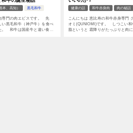
と和牛の誕生秘話
いいのか？
熊本、高知）
黒毛和牛
健康の話
和牛赤身肉
肉の秘話
肉専門の肉エビスです。 先
こんにちは 恵比寿の和牛赤身専門 
しい黒毛和牛（神戸牛）を食べ
オミ(QUNIOMI)です。 しつこい
た。 和牛は国産牛と違い食用
脂というと 霜降りがたっぷりと肉
生した肉です。だから肉自体の
込んだ 柔らかい肉をイメージされ
るし、噛むごとにジューシーさ
と思います。 海外から輸入される
があります。 […]
[…]