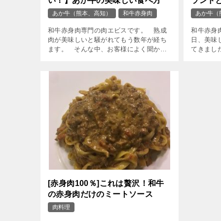
い！】あか牛の美味しい食べ方
ランド
あか牛（熊本、高知）
和牛赤身肉
あか牛（
和牛赤身肉専門の肉エビスです。 熟成
和牛赤身
肉が美味しいと騒がれてもう数年が経ち
日、美味
ます。 そんな中、お客様によく聞かれ
てきまし
ることがあります。 『熟成肉はないん
として誕
ですか？』 あか牛を […]
旨味もあ
[赤身肉100％]これは贅沢！和牛
の赤身肉だけのミートソース
肉料理