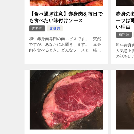
【食べ過ぎ注意】赤身肉を毎日で
赤身の
も食べたい味付けソース
ーフは
い理由
肉料理
赤身肉
肉料理
和牛赤身肉専門の肉エビスです。 突然
ですが、あなたにお聞きします。 赤身
和牛赤身
肉を食べるとき。どんなソースと一緒に
人気急上
食べるのがお好きですか？ ・塩だけが良
の話をい
い方。 ・市販のソースが良い方。 ・当
ーフを知
店自慢の […]
コンビニ
レストラ
[…]