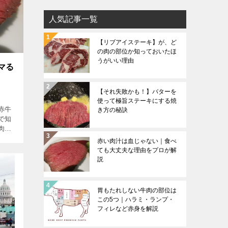
リ
人気記事一覧
ー
リ
【リブアイステーキ】が、ど
ス
の肉の部位か知っておいたほ
うがいい理由
ト
マる
【それ失敗かも！】バターを
使って極旨ステーキにする焼
赤牛
き方の秘訣
で知
肉と
てい
赤い肉汁は血じゃない｜食べ
変わ
ても大丈夫な理由をプロが解
説
胃もたれしない牛肉の部位は
この5つ｜ハラミ・ランプ・
フィレなど赤身を解説