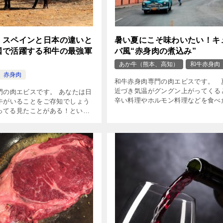
】スペインと日本の違いと
暑い夏にこそ味わいたい！キ
国で活躍する和牛の最強軍
バ風“赤身肉の煮込み”
あか牛（熊本、高知）
和牛赤身肉
赤身肉
和牛赤身肉専門の肉エビスです。 
近づき気温がグングン上がってくる
門の肉エビスです。 あなたは日
辛い料理やホルモン料理などを食べ
牛がいることをご存知でしょう
なります。 とくに肉系の料理は、
ってる見たことがある！という
ラーで冷え切った身体にパワーをチ
ば そんなの聞いたことない、と
ジする大事な […]
いるでしょう。 「あんな残酷
…]