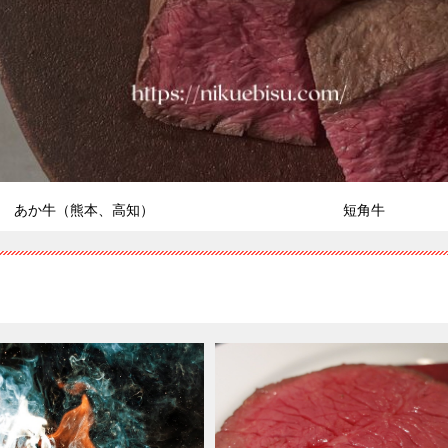
あか牛（熊本、高知）
短角牛